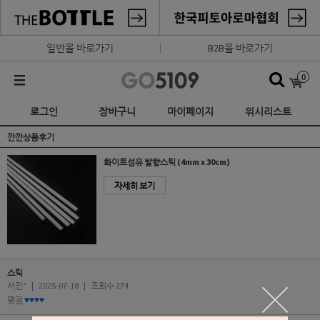
일반몰 바로가기
B2B몰 바로가기
0
로그인
장바구니
마이페이지
위시리스트
깐깐상품후기
화이트섬유 발향스틱 (4mm x 30cm)
자세히 보기
스틱
서진*
|
2025-07-18
|
조회수 274
평점
♥♥♥♥