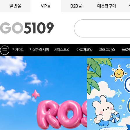
일반몰
B2B몰
VIP몰
대용량구매
전체메뉴
친절한 레시피
베이스오일
아로마오일
프래그런스
플로