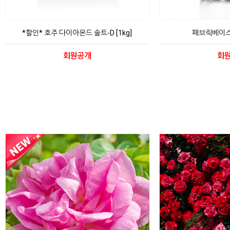
*할인* 호주 다이아몬드 솔트-D [1kg]
패브릭베이스
회원공개
회