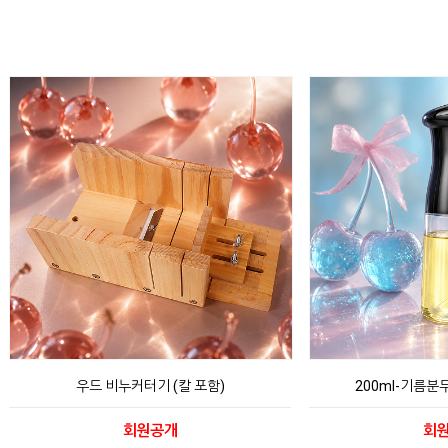
우드 비누커터기 (칼 포함)
200ml-기름분
회원공개
회