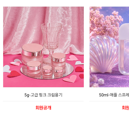
5g-고급 핑크 크림용기
50ml-애플 스프
회원공개
회