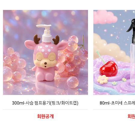
300ml-사슴 펌프용기(핑크/화이트캡)
80ml-초미세 스프
회원공개
회