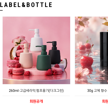
LABEL&BOTTLE
260ml-고급세라믹 펌프용기(다크그린)
30g 고체 향수
회원공개
회