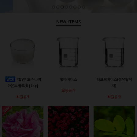
NEW ITEMS
*할인* 호주 다이
향수베이스
패브릭베이스(섬유탈취
아몬드 솔트-D [1kg]
제)
회원공개
회원공개
회원공개