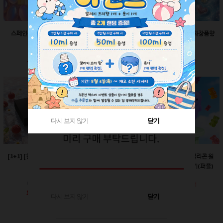
스페인산 향료-향수향
스페인산 향료-비누향
스페인산 향료-화장품향
2ml
2ml
2ml
회원공개
회원공개
회원공개
다시 보지 않기
다시 보지 않기
닫기
닫기
[1+1] [한정판매]매트블
[한정판매]24￠ 그린 뾰
60ml-몬스터 실리콘 원
랙 박스
족캡
터치캡 튜브용기(퍼플)
회원공개
회원공개
회원공개
다시 보지 않기
닫기