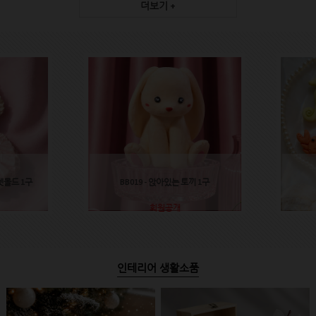
더보기 +
렛몰드 1구
BB019 - 앉아있는 토끼 1구
회원공개
인테리어 생활소품