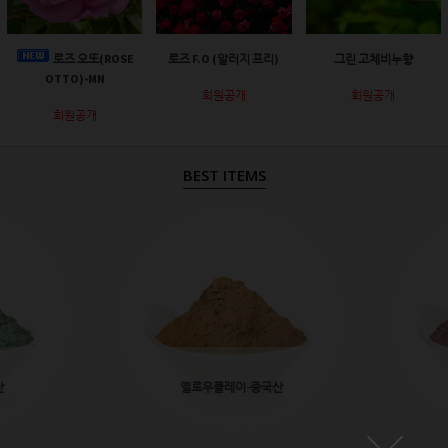
로즈 오또(ROSE
로즈 F.O (알러지 프리)
그린 고체비누향
OTTO)-MN
회원공개
회원공개
회원공개
BEST ITEMS
산
옐로우클레이-중국산