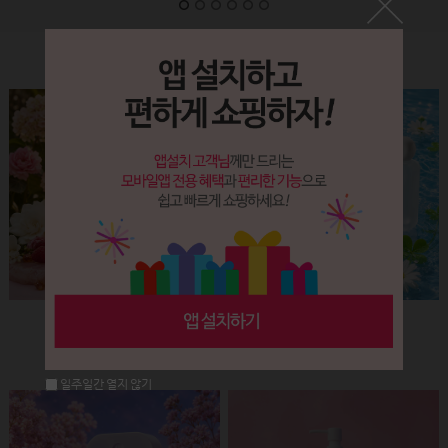
Label&Bottle
햅번 립스틱용기(핑크+골드)
납작 에센스 유리용기 (30ml)
회원공개
회원공개
일주일간 열지 않기