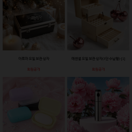
아로마 오일 보관 상자
에센셜 오일 보관 상자(3단 수납형)-[1]
회원공개
회원공개