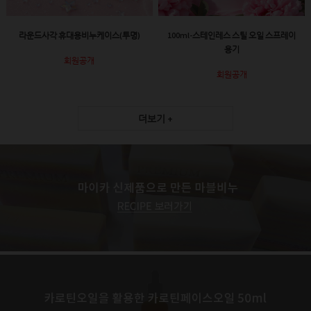
라운드사각 휴대용비누케이스(투명)
100ml-스테인레스 스틸 오일 스프레이
용기
회원공개
회원공개
더보기 +