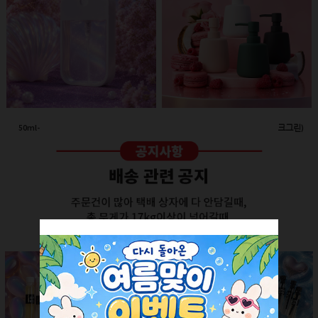
50ml-애플 스프레이(투명/화이트캡)
260ml-고급세라믹 펌프용기(다크그린)
회원공개
회원공개
더보기 +
SALE ITEM