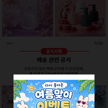
50ml-애플 스프레이(투명/화이트캡)
260ml-고급세라믹 펌프용기(다크그린)
회원공개
회원공개
더보기 +
SALE ITEM