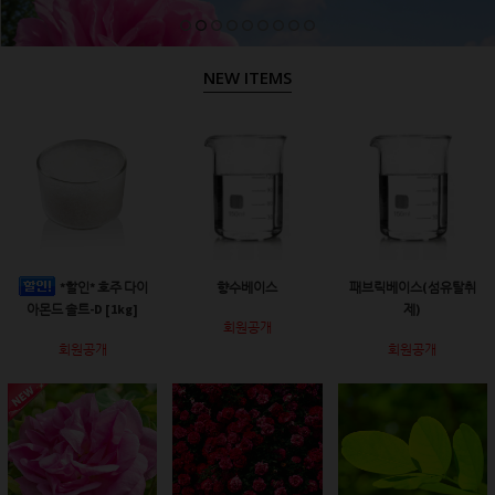
NEW ITEMS
*할인* 호주 다이
향수베이스
패브릭베이스(섬유탈취
아몬드 솔트-D [1kg]
제)
회원공개
회원공개
회원공개