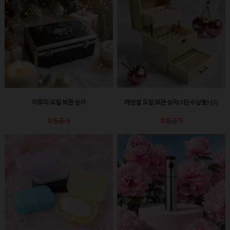
아로마 오일 보관 상자
에센셜 오일 보관 상자(3단 수납형)-[1]
회원공개
회원공개