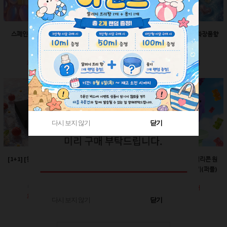
스페인산 향료-향수향
스페인산 향료-비누향
스페인산 향료-화장품향
2ml
2ml
2ml
회원공개
회원공개
회원공개
다시 보지 않기
다시 보지 않기
닫기
닫기
[1+1] [한정판매]매트블
[한정판매]24￠ 그린 뾰
60ml-몬스터 실리콘 원
랙 박스
족캡
터치캡 튜브용기(퍼플)
회원공개
회원공개
회원공개
다시 보지 않기
닫기