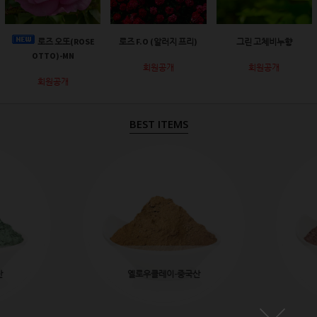
로즈 오또(ROSE
로즈 F.O (알러지 프리)
그린 고체비누향
OTTO)-MN
회원공개
회원공개
회원공개
BEST ITEMS
산
옐로우클레이-중국산