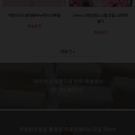
라운드사각 휴대용비누케이스(투명)
100ml-스테인레스 스틸 오일 스프레이
용기
회원공개
회원공개
더보기 +