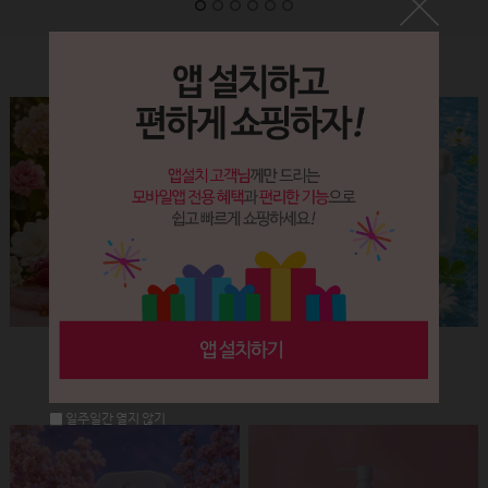
Label&Bottle
햅번 립스틱용기(핑크+골드)
납작 에센스 유리용기 (30ml)
회원공개
회원공개
일주일간 열지 않기