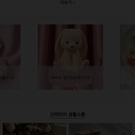
더보기 +
렛몰드 1구
BB019 - 앉아있는 토끼 1구
회원공개
인테리어 생활소품