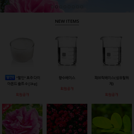
NEW ITEMS
*할인* 호주 다이
향수베이스
패브릭베이스(섬유탈취
아몬드 솔트-D [1kg]
제)
회원공개
회원공개
회원공개