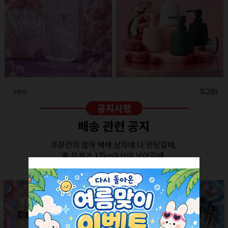
50ml-애플 스프레이(투명/화이트캡)
260ml-고급세라믹 펌프용기(다크그린)
회원공개
회원공개
더보기 +
SALE ITEM