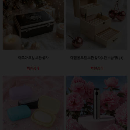
아로마 오일 보관 상자
에센셜 오일 보관 상자(3단 수납형)-[1]
회원공개
회원공개