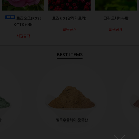
로즈 오또(ROSE
로즈 F.O (알러지 프리)
그린 고체비누향
OTTO)-MN
회원공개
회원공개
회원공개
BEST ITEMS
산
옐로우클레이-중국산