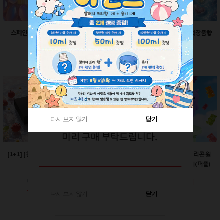
스페인산 향료-향수향
스페인산 향료-비누향
스페인산 향료-화장품향
2ml
2ml
2ml
회원공개
회원공개
회원공개
다시 보지 않기
다시 보지 않기
닫기
닫기
[1+1] [한정판매]매트블
[한정판매]24￠ 그린 뾰
60ml-몬스터 실리콘 원
랙 박스
족캡
터치캡 튜브용기(퍼플)
회원공개
회원공개
회원공개
다시 보지 않기
닫기