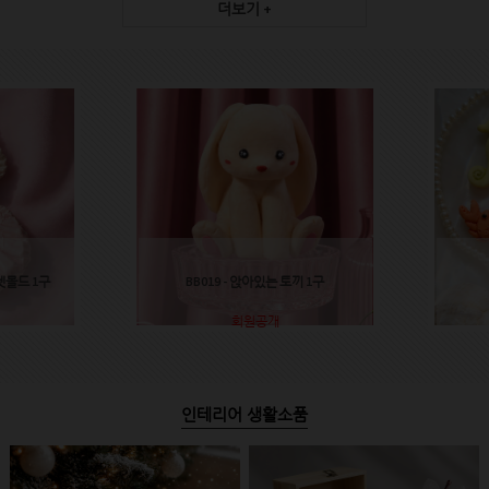
더보기 +
렛몰드 1구
BB019 - 앉아있는 토끼 1구
회원공개
인테리어 생활소품