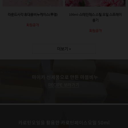
라운드사각 휴대용비누케이스(투명)
100ml-스테인레스 스틸 오일 스프레이
용기
회원공개
회원공개
더보기 +