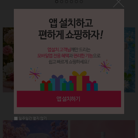
Label&Bottle
햅번 립스틱용기(핑크+골드)
납작 에센스 유리용기 (30ml)
회원공개
회원공개
일주일간 열지 않기