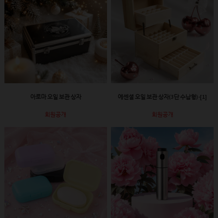
아로마 오일 보관 상자
에센셜 오일 보관 상자(3단 수납형)-[1]
회원공개
회원공개