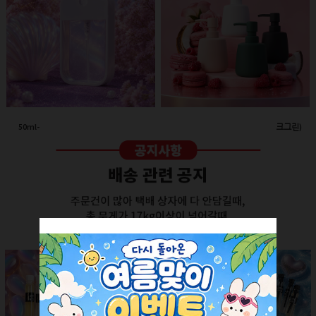
50ml-애플 스프레이(투명/화이트캡)
260ml-고급세라믹 펌프용기(다크그린)
회원공개
회원공개
더보기 +
SALE ITEM