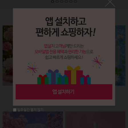
Label&Bottle
햅번 립스틱용기(핑크+골드)
납작 에센스 유리용기 (30ml)
회원공개
회원공개
일주일간 열지 않기