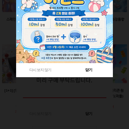
스페인산 향료-향수향
스페인산 향료-비누향
스페인산 향료-화장품향
2ml
2ml
2ml
회원공개
회원공개
회원공개
다시 보지 않기
다시 보지 않기
닫기
닫기
[1+1] [한정판매]매트블
[한정판매]24￠ 그린 뾰
60ml-몬스터 실리콘 원
랙 박스
족캡
터치캡 튜브용기(퍼플)
회원공개
회원공개
회원공개
다시 보지 않기
닫기