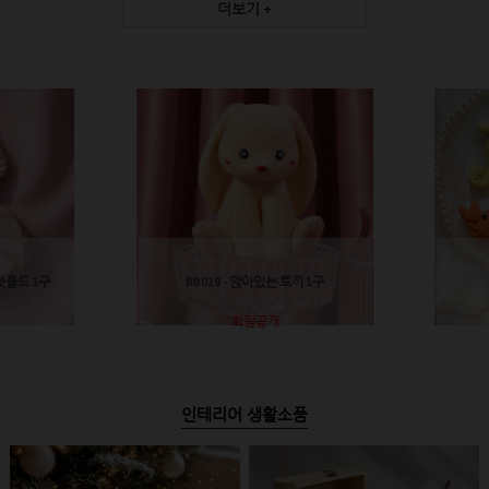
더보기 +
렛몰드 1구
BB019 - 앉아있는 토끼 1구
회원공개
인테리어 생활소품