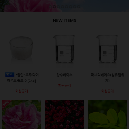
NEW ITEMS
*할인* 호주 다이
향수베이스
패브릭베이스(섬유탈취
아몬드 솔트-D [1kg]
제)
회원공개
회원공개
회원공개