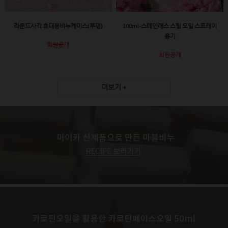
라운드사각 휴대용비누케이스(투명)
100ml-스테인레스 스틸 오일 스프레이
용기
회원공개
회원공개
더보기 +