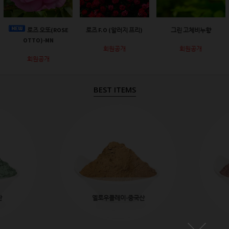
로즈 오또(ROSE
로즈 F.O (알러지 프리)
그린 고체비누향
OTTO)-MN
회원공개
회원공개
회원공개
BEST ITEMS
산
옐로우클레이-중국산