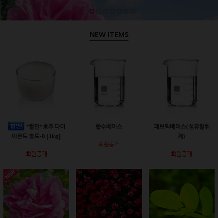
NEW ITEMS
*할인* 호주 다이
향수베이스
패브릭베이스(섬유탈취
아몬드 솔트-D [1kg]
제)
회원공개
회원공개
회원공개