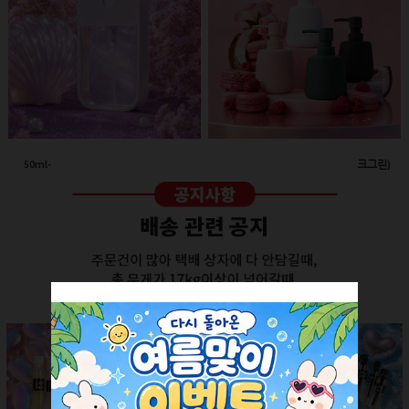
50ml-애플 스프레이(투명/화이트캡)
260ml-고급세라믹 펌프용기(다크그린)
회원공개
회원공개
더보기 +
SALE ITEM