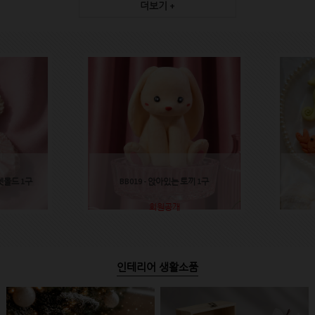
더보기 +
렛몰드 1구
BB019 - 앉아있는 토끼 1구
회원공개
인테리어 생활소품