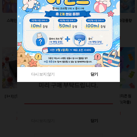
스페인산 향료-향수향
스페인산 향료-비누향
스페인산 향료-화장품향
2ml
2ml
2ml
회원공개
회원공개
회원공개
다시 보지 않기
다시 보지 않기
닫기
닫기
[1+1] [한정판매]매트블
[한정판매]24￠ 그린 뾰
60ml-몬스터 실리콘 원
랙 박스
족캡
터치캡 튜브용기(퍼플)
회원공개
회원공개
회원공개
다시 보지 않기
닫기