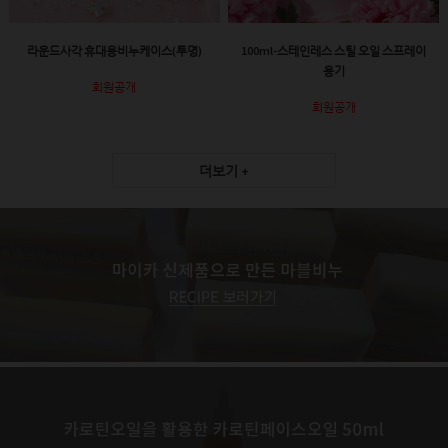
라운드사각 휴대용비누케이스(투명)
100ml-스테인레스 스틸 오일 스프레이
용기
회원공개
회원공개
더보기 +