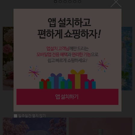
Label&Bottle
햅번 립스틱용기(핑크+골드)
납작 에센스 유리용기 (30ml)
회원공개
회원공개
일주일간 열지 않기