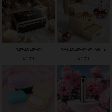
아로마 오일 보관 상자
에센셜 오일 보관 상자(3단 수납형)-[1]
회원공개
회원공개