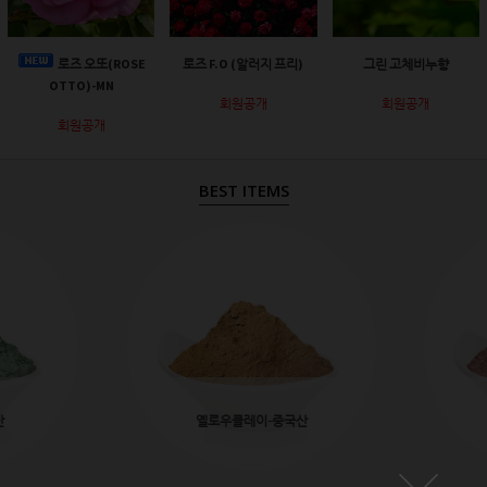
로즈 오또(ROSE
로즈 F.O (알러지 프리)
그린 고체비누향
OTTO)-MN
회원공개
회원공개
회원공개
BEST ITEMS
산
옐로우클레이-중국산