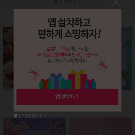
Label&Bottle
햅번 립스틱용기(핑크+골드)
납작 에센스 유리용기 (30ml)
회원공개
회원공개
일주일간 열지 않기