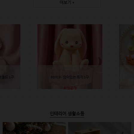
더보기 +
렛몰드 1구
BB019 - 앉아있는 토끼 1구
회원공개
인테리어 생활소품