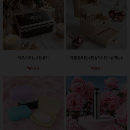
아로마 오일 보관 상자
에센셜 오일 보관 상자(3단 수납형)-[1]
회원공개
회원공개