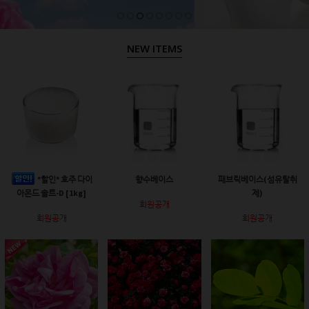
NEW ITEMS
*할인* 호주 다이
향수베이스
패브릭베이스(섬유탈취
아몬드 솔트-D [1kg]
제)
회원공개
회원공개
회원공개