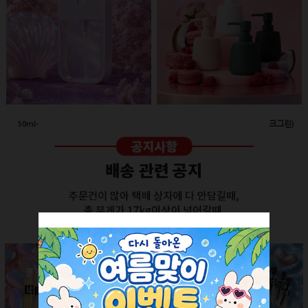
50ml-애플 스프레이(투명/화이트캡)
260ml-고급세라믹 펌프용기(다크그린)
회원공개
회원공개
더보기 +
SALE ITEM