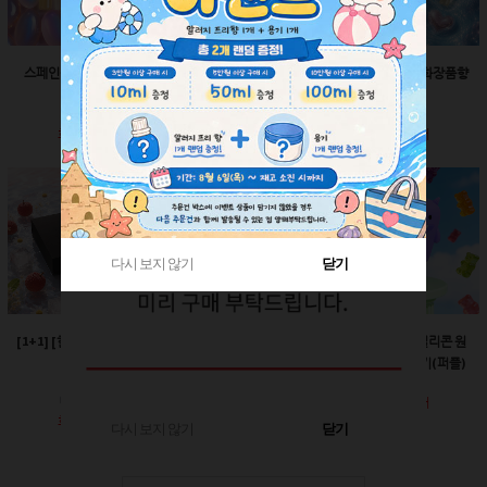
스페인산 향료-향수향
스페인산 향료-비누향
스페인산 향료-화장품향
2ml
2ml
2ml
회원공개
회원공개
회원공개
다시 보지 않기
다시 보지 않기
닫기
닫기
[1+1] [한정판매]매트블
[한정판매]24￠ 그린 뾰
60ml-몬스터 실리콘 원
랙 박스
족캡
터치캡 튜브용기(퍼플)
회원공개
회원공개
회원공개
다시 보지 않기
닫기