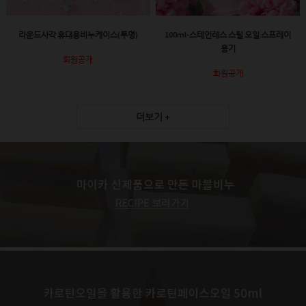
라운드사각 휴대용비누케이스(투명)
100ml-스테인레스 스틸 오일 스프레이
용기
회원공개
회원공개
더보기 +