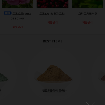
로즈 오또(ROSE
로즈 F.O (알러지 프리)
그린 고체비누향
OTTO)-MN
회원공개
회원공개
회원공개
BEST ITEMS
산
옐로우클레이-중국산