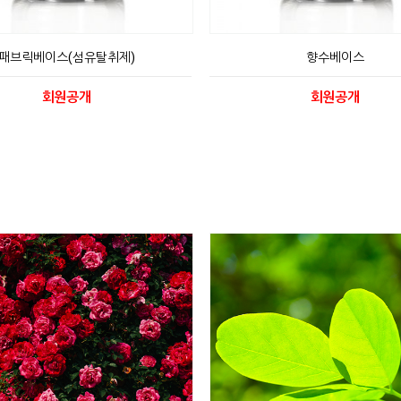
패브릭베이스(섬유탈취제)
향수베이스
회원공개
회원공개