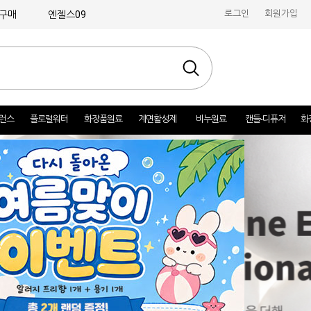
로그인
회원가입
구매
엔젤스09
런스
플로럴워터
화장품원료
계면활성제
비누원료
캔들-디퓨저
화