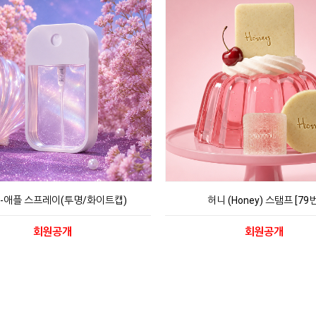
l-애플 스프레이(투명/화이트캡)
허니 (Honey) 스탬프 [79번
회원공개
회원공개