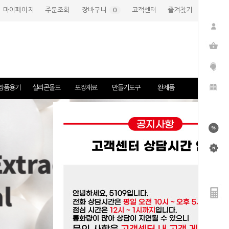
마이페이지
주문조회
장바구니
(
0
)
고객센터
즐겨찾기
장품용기
실리콘몰드
포장재료
만들기도구
완제품