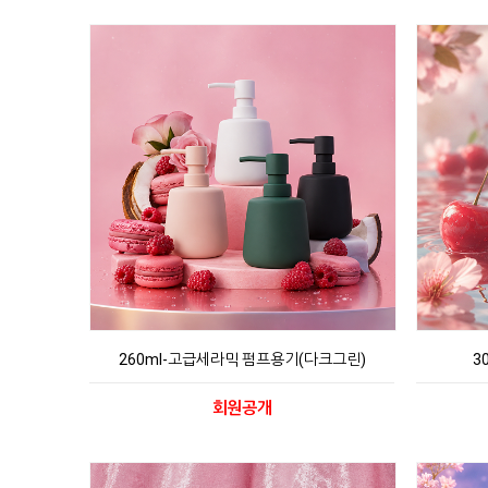
260ml-고급세라믹 펌프용기(다크그린)
3
회원공개