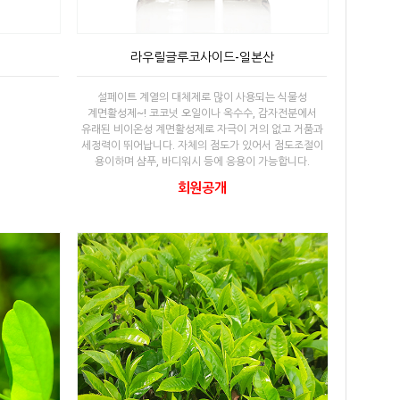
라우릴글루코사이드-일본산
설페이트 계열의 대체제로 많이 사용되는 식물성
계면활성제~! 코코넛 오일이나 옥수수, 감자전분에서
유래된 비이온성 계면활성제로 자극이 거의 없고 거품과
세정력이 뛰어납니다. 자체의 점도가 있어서 점도조절이
용이하며 샴푸, 바디워시 등에 응용이 가능합니다.
회원공개