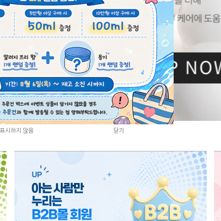
3
/
8
표시하지 않음
표시하지 않음
닫기
닫기