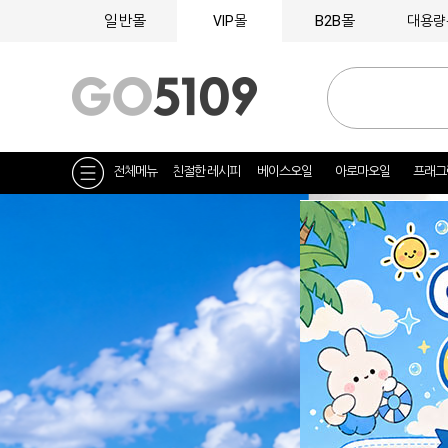
일반몰
B2B몰
VIP몰
대용량
전체메뉴
친절한 레시피
베이스오일
아로마오일
프래그