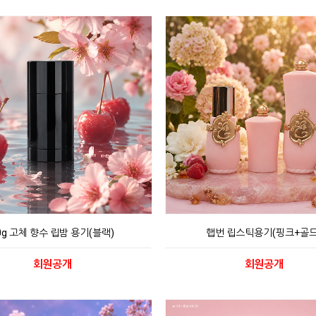
0g 고체 향수 립밤 용기(블랙)
햅번 립스틱용기(핑크+골드
회원공개
회원공개