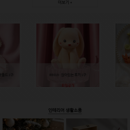
더보기 +
렛몰드 1구
BB019 - 앉아있는 토끼 1구
회원공개
인테리어 생활소품