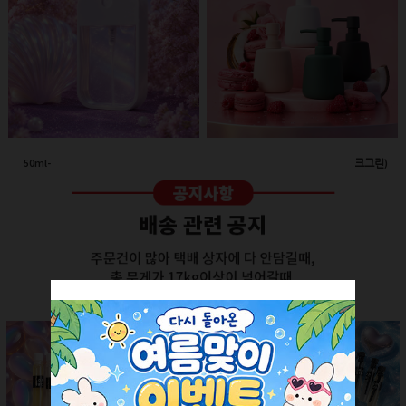
50ml-애플 스프레이(투명/화이트캡)
260ml-고급세라믹 펌프용기(다크그린)
회원공개
회원공개
더보기 +
SALE ITEM