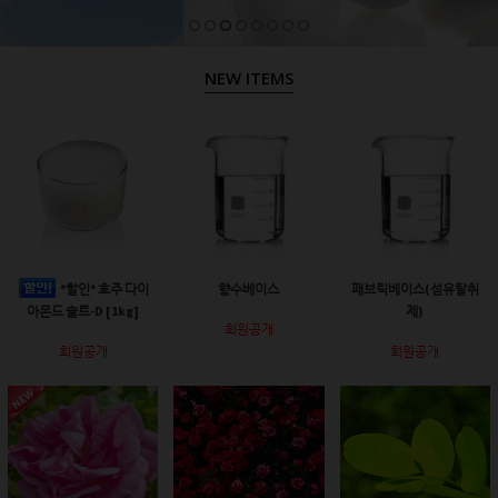
NEW ITEMS
*할인* 호주 다이
향수베이스
패브릭베이스(섬유탈취
아몬드 솔트-D [1kg]
제)
회원공개
회원공개
회원공개