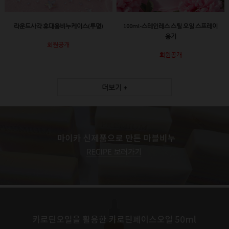
라운드사각 휴대용비누케이스(투명)
100ml-스테인레스 스틸 오일 스프레이
용기
회원공개
회원공개
더보기 +