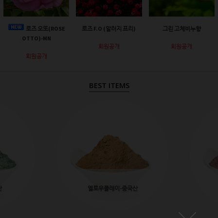
로즈 오또(ROSE
로즈 F.O (알러지 프리)
그린 고체비누향
OTTO)-MN
회원공개
회원공개
회원공개
BEST ITEMS
산
옐로우클레이-중국산