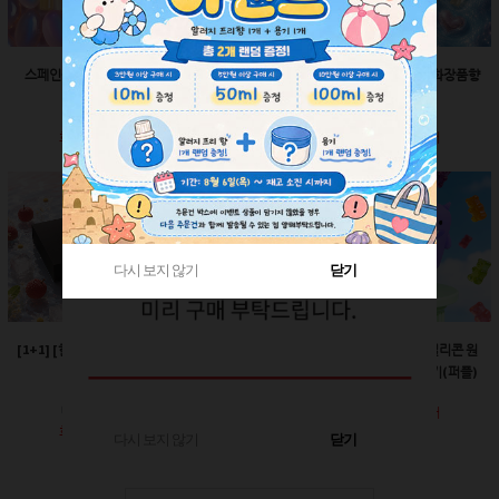
스페인산 향료-향수향
스페인산 향료-비누향
스페인산 향료-화장품향
2ml
2ml
2ml
회원공개
회원공개
회원공개
다시 보지 않기
다시 보지 않기
닫기
닫기
[1+1] [한정판매]매트블
[한정판매]24￠ 그린 뾰
60ml-몬스터 실리콘 원
랙 박스
족캡
터치캡 튜브용기(퍼플)
회원공개
회원공개
회원공개
다시 보지 않기
닫기