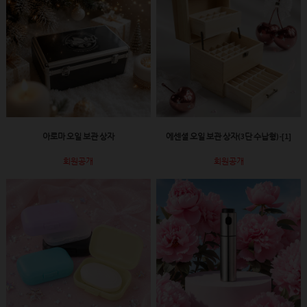
아로마 오일 보관 상자
에센셜 오일 보관 상자(3단 수납형)-[1]
회원공개
회원공개