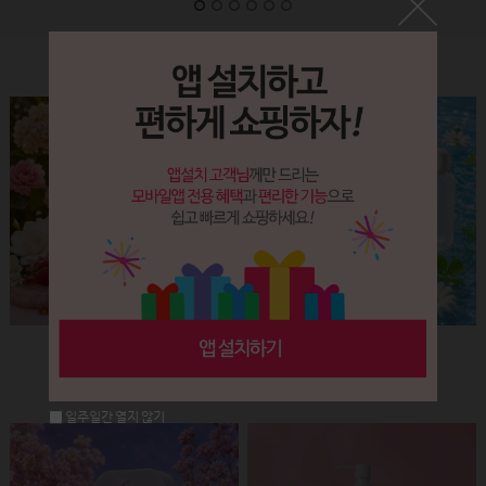
Label&Bottle
햅번 립스틱용기(핑크+골드)
납작 에센스 유리용기 (30ml)
회원공개
회원공개
일주일간 열지 않기