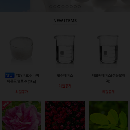
NEW ITEMS
*할인* 호주 다이
향수베이스
패브릭베이스(섬유탈취
아몬드 솔트-D [1kg]
제)
회원공개
회원공개
회원공개