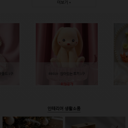
더보기 +
렛몰드 1구
BB019 - 앉아있는 토끼 1구
회원공개
인테리어 생활소품