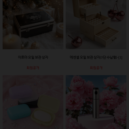
아로마 오일 보관 상자
에센셜 오일 보관 상자(3단 수납형)-[1]
회원공개
회원공개