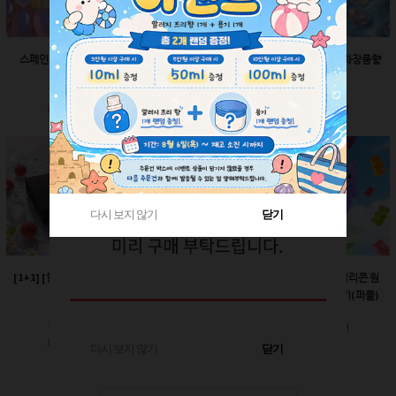
스페인산 향료-향수향
스페인산 향료-비누향
스페인산 향료-화장품향
2ml
2ml
2ml
회원공개
회원공개
회원공개
다시 보지 않기
다시 보지 않기
닫기
닫기
[1+1] [한정판매]매트블
[한정판매]24￠ 그린 뾰
60ml-몬스터 실리콘 원
랙 박스
족캡
터치캡 튜브용기(퍼플)
회원공개
회원공개
회원공개
다시 보지 않기
닫기