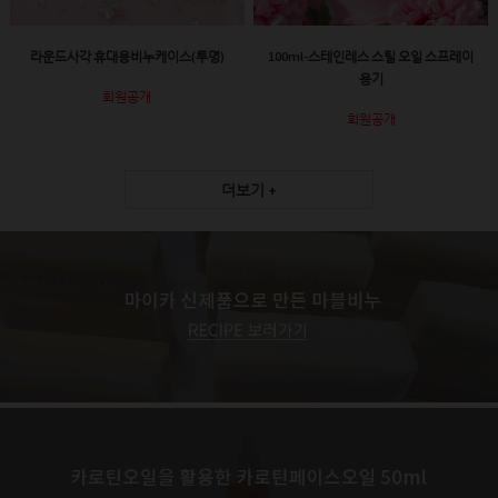
라운드사각 휴대용비누케이스(투명)
100ml-스테인레스 스틸 오일 스프레이
용기
회원공개
회원공개
더보기 +