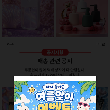
50ml-애플 스프레이(투명/화이트캡)
260ml-고급세라믹 펌프용기(다크그린)
회원공개
회원공개
더보기 +
SALE ITEM