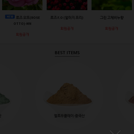
로즈 오또(ROSE
로즈 F.O (알러지 프리)
그린 고체비누향
OTTO)-MN
회원공개
회원공개
회원공개
BEST ITEMS
산
옐로우클레이-중국산