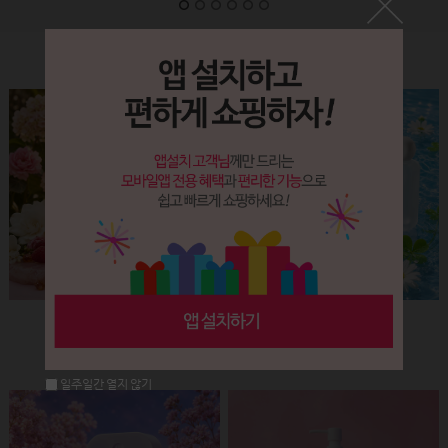
Label&Bottle
햅번 립스틱용기(핑크+골드)
납작 에센스 유리용기 (30ml)
회원공개
회원공개
일주일간 열지 않기