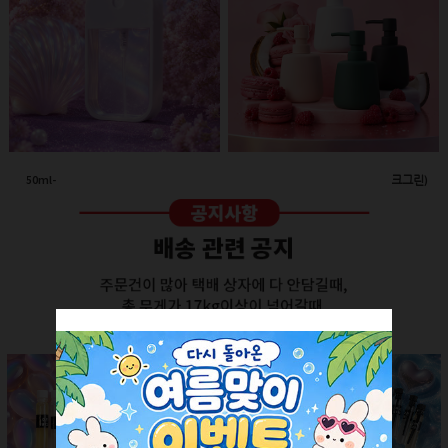
50ml-애플 스프레이(투명/화이트캡)
260ml-고급세라믹 펌프용기(다크그린)
회원공개
회원공개
더보기 +
SALE ITEM