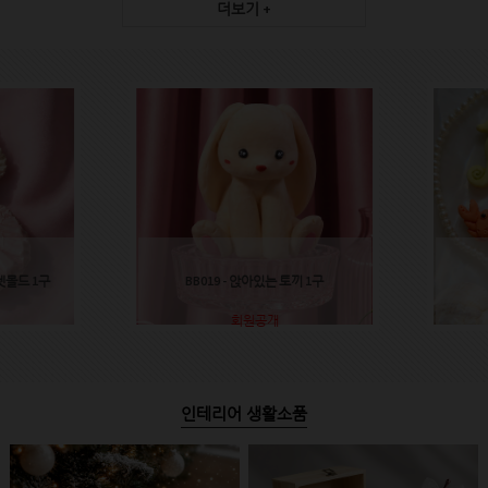
더보기 +
렛몰드 1구
BB019 - 앉아있는 토끼 1구
회원공개
인테리어 생활소품