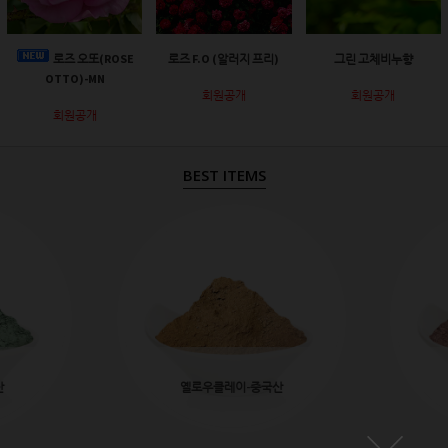
로즈 오또(ROSE
로즈 F.O (알러지 프리)
그린 고체비누향
OTTO)-MN
회원공개
회원공개
회원공개
BEST ITEMS
산
옐로우클레이-중국산