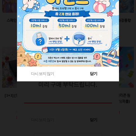
스페인산 향료-향수향
스페인산 향료-비누향
스페인산 향료-화장품향
2ml
2ml
2ml
회원공개
회원공개
회원공개
다시 보지 않기
다시 보지 않기
닫기
닫기
[1+1] [한정판매]매트블
[한정판매]24￠ 그린 뾰
60ml-몬스터 실리콘 원
랙 박스
족캡
터치캡 튜브용기(퍼플)
회원공개
회원공개
회원공개
다시 보지 않기
닫기