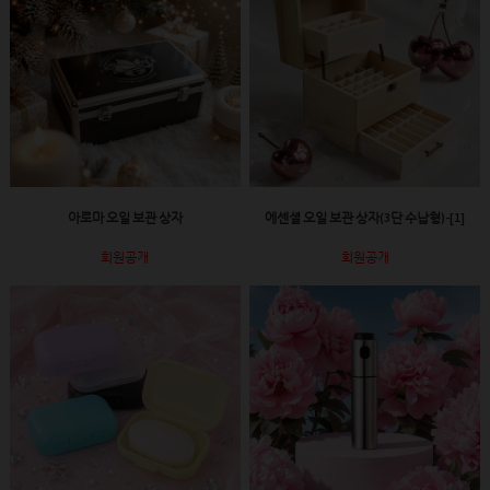
아로마 오일 보관 상자
에센셜 오일 보관 상자(3단 수납형)-[1]
회원공개
회원공개