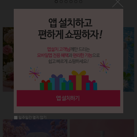
Label&Bottle
햅번 립스틱용기(핑크+골드)
납작 에센스 유리용기 (30ml)
회원공개
회원공개
일주일간 열지 않기