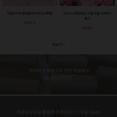
라운드사각 휴대용비누케이스(투명)
100ml-스테인레스 스틸 오일 스프레이
용기
회원공개
회원공개
더보기 +