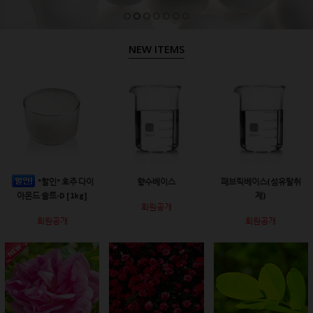
NEW ITEMS
*할인* 호주 다이
향수베이스
패브릭베이스(섬유탈취
아몬드 솔트-D [1kg]
제)
회원공개
회원공개
회원공개