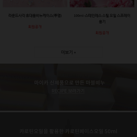
라운드사각 휴대용비누케이스(투명)
100ml-스테인레스 스틸 오일 스프레이
용기
회원공개
회원공개
더보기 +