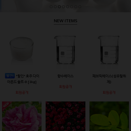
NEW ITEMS
*할인* 호주 다이
향수베이스
패브릭베이스(섬유탈취
아몬드 솔트-D [1kg]
제)
회원공개
회원공개
회원공개