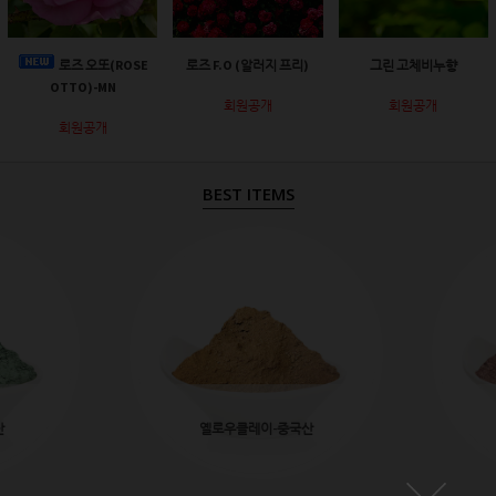
로즈 오또(ROSE
로즈 F.O (알러지 프리)
그린 고체비누향
OTTO)-MN
회원공개
회원공개
회원공개
BEST ITEMS
산
옐로우클레이-중국산