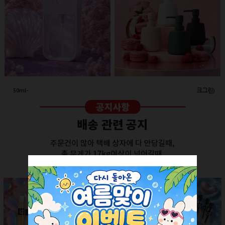
50ml-애플 스프레이(투명/화이트캡)
260ml-고급세라믹 펌프용기(다크그린)
회원공개
회원공개
더보기 +
SALE ITEM