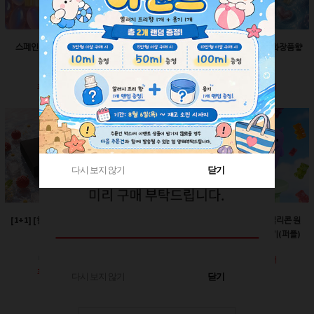
스페인산 향료-향수향
스페인산 향료-비누향
스페인산 향료-화장품향
2ml
2ml
2ml
회원공개
회원공개
회원공개
다시 보지 않기
다시 보지 않기
닫기
닫기
[1+1] [한정판매]매트블
[한정판매]24￠ 그린 뾰
60ml-몬스터 실리콘 원
랙 박스
족캡
터치캡 튜브용기(퍼플)
회원공개
회원공개
회원공개
다시 보지 않기
닫기