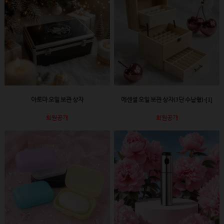
아로마 오일 보관 상자
에센셜 오일 보관 상자(3단 수납형)-[1]
회원공개
회원공개