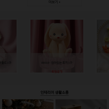
더보기 +
렛몰드 1구
BB019 - 앉아있는 토끼 1구
회원공개
인테리어 생활소품