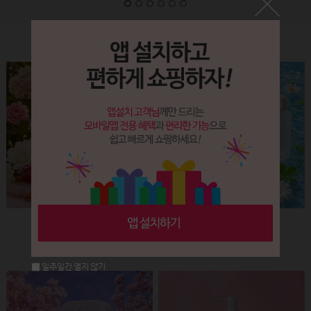
Label&Bottle
햅번 립스틱용기(핑크+골드)
납작 에센스 유리용기 (30ml)
회원공개
회원공개
일주일간 열지 않기