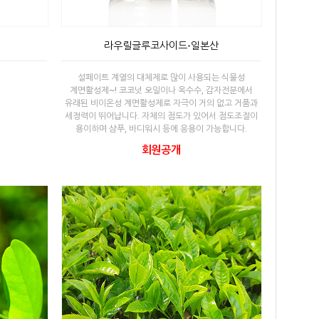
라우릴글루코사이드-일본산
설페이트 계열의 대체제로 많이 사용되는 식물성
계면활성제~! 코코넛 오일이나 옥수수, 감자전분에서
유래된 비이온성 계면활성제로 자극이 거의 없고 거품과
세정력이 뛰어납니다. 자체의 점도가 있어서 점도조절이
용이하며 샴푸, 바디워시 등에 응용이 가능합니다.
회원공개