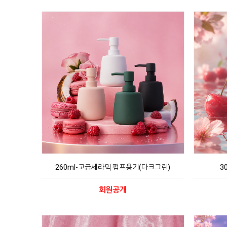
260ml-고급세라믹 펌프용기(다크그린)
3
회원공개