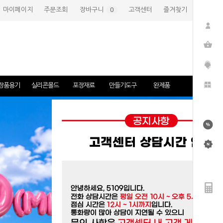
마이페이지
주문조회
장바구니
(
0
)
고객센터
즐겨찾기
장품용기
실리콘몰드
포장재료
만들기도구
완제품