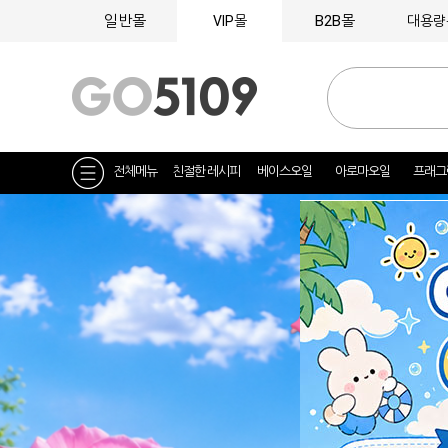
일반몰
B2B몰
VIP몰
대용량
전체메뉴
친절한 레시피
베이스오일
아로마오일
프래그