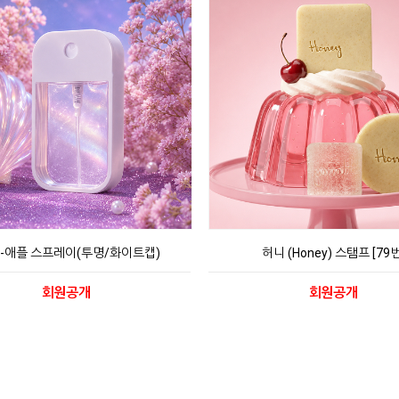
l-애플 스프레이(투명/화이트캡)
허니 (Honey) 스탬프 [79번
회원공개
회원공개