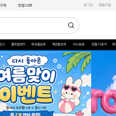
로그인
회원가입
구매
엔젤스09
런스
플로럴워터
화장품원료
계면활성제
비누원료
캔들-디퓨저
화