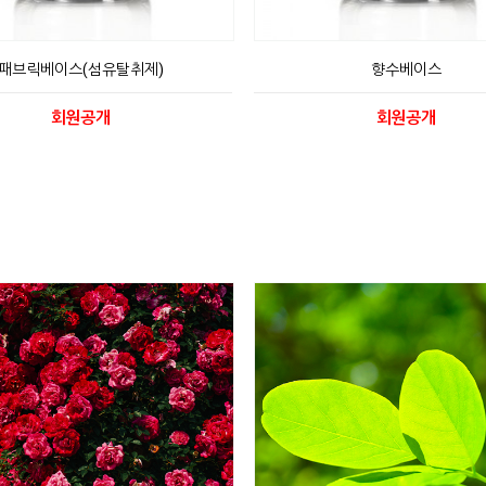
패브릭베이스(섬유탈취제)
향수베이스
회원공개
회원공개