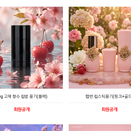
0g 고체 향수 립밤 용기(블랙)
햅번 립스틱용기(핑크+골드
회원공개
회원공개