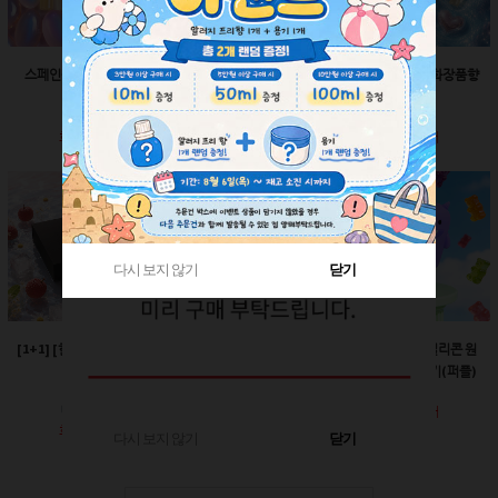
스페인산 향료-향수향
스페인산 향료-비누향
스페인산 향료-화장품향
2ml
2ml
2ml
회원공개
회원공개
회원공개
다시 보지 않기
다시 보지 않기
닫기
닫기
[1+1] [한정판매]매트블
[한정판매]24￠ 그린 뾰
60ml-몬스터 실리콘 원
랙 박스
족캡
터치캡 튜브용기(퍼플)
회원공개
회원공개
회원공개
다시 보지 않기
닫기