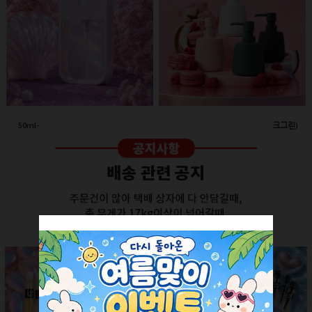
50ml-애플 스프레이(투명/화이트캡)
260ml-고급세라믹 펌프용기(다크그린)
회원공개
회원공개
더보기 +
SALE ITEM