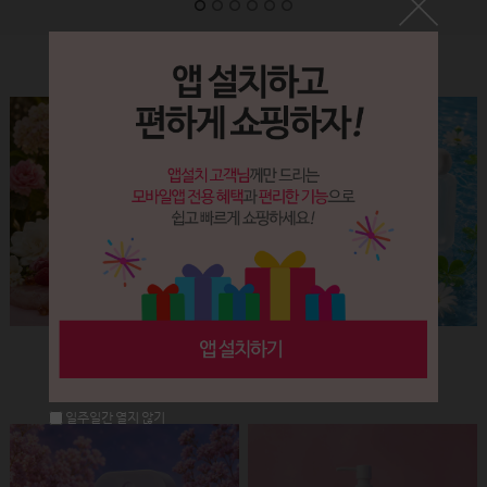
Label&Bottle
햅번 립스틱용기(핑크+골드)
납작 에센스 유리용기 (30ml)
회원공개
회원공개
일주일간 열지 않기