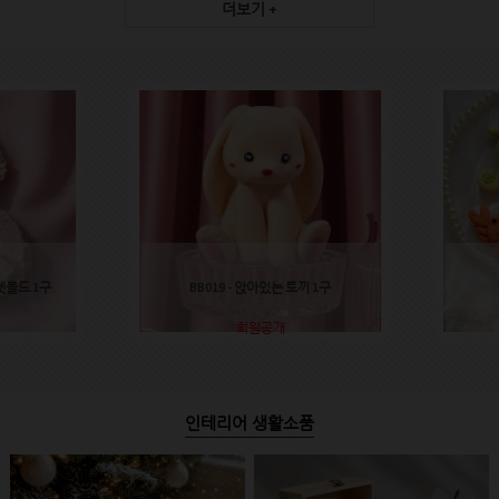
더보기 +
렛몰드 1구
BB019 - 앉아있는 토끼 1구
회원공개
인테리어 생활소품