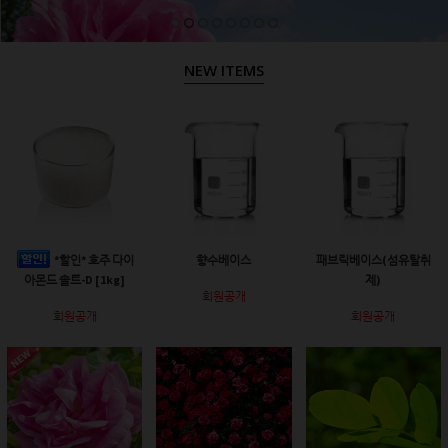
NEW ITEMS
*할인* 호주 다이
향수베이스
패브릭베이스(섬유탈취
아몬드 솔트-D [1kg]
제)
회원공개
회원공개
회원공개