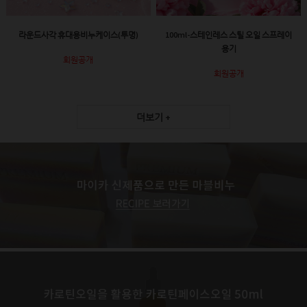
라운드사각 휴대용비누케이스(투명)
100ml-스테인레스 스틸 오일 스프레이
용기
회원공개
회원공개
더보기 +