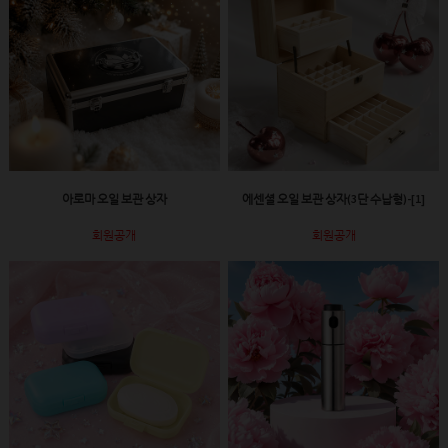
아로마 오일 보관 상자
에센셜 오일 보관 상자(3단 수납형)-[1]
회원공개
회원공개