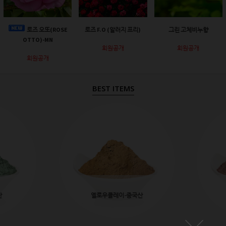
로즈 오또(ROSE
로즈 F.O (알러지 프리)
그린 고체비누향
OTTO)-MN
회원공개
회원공개
회원공개
BEST ITEMS
산
옐로우클레이-중국산