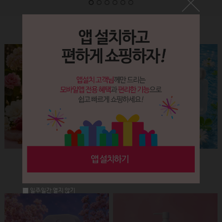
Label&Bottle
햅번 립스틱용기(핑크+골드)
납작 에센스 유리용기 (30ml)
회원공개
회원공개
일주일간 열지 않기