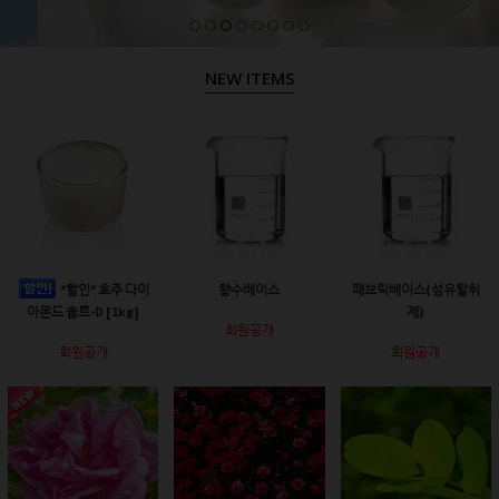
NEW ITEMS
*할인* 호주 다이
향수베이스
패브릭베이스(섬유탈취
아몬드 솔트-D [1kg]
제)
회원공개
회원공개
회원공개