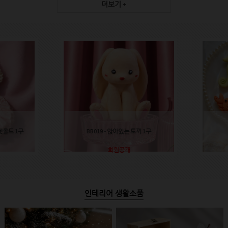
더보기 +
렛몰드 1구
BB019 - 앉아있는 토끼 1구
회원공개
인테리어 생활소품