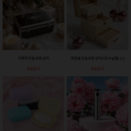
아로마 오일 보관 상자
에센셜 오일 보관 상자(3단 수납형)-[1]
회원공개
회원공개