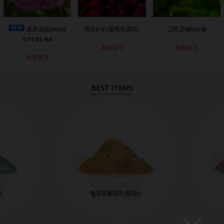
로즈 오또(ROSE
로즈 F.O (알러지 프리)
그린 고체비누향
OTTO)-MN
회원공개
회원공개
회원공개
BEST ITEMS
산
옐로우클레이-중국산