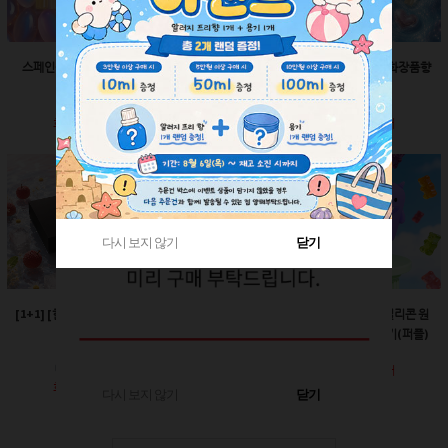
스페인산 향료-향수향
스페인산 향료-비누향
스페인산 향료-화장품향
2ml
2ml
2ml
회원공개
회원공개
회원공개
다시 보지 않기
다시 보지 않기
닫기
닫기
[1+1] [한정판매]매트블
[한정판매]24￠ 그린 뾰
60ml-몬스터 실리콘 원
랙 박스
족캡
터치캡 튜브용기(퍼플)
회원공개
회원공개
회원공개
다시 보지 않기
닫기