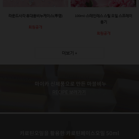
라운드사각 휴대용비누케이스(투명)
100ml-스테인레스 스틸 오일 스프레이
용기
회원공개
회원공개
더보기 +