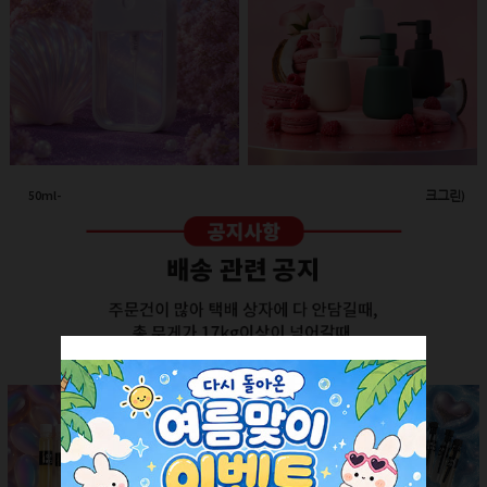
50ml-애플 스프레이(투명/화이트캡)
260ml-고급세라믹 펌프용기(다크그린)
회원공개
회원공개
더보기 +
SALE ITEM