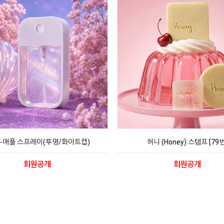
l-애플 스프레이(투명/화이트캡)
허니 (Honey) 스탬프 [79번
회원공개
회원공개