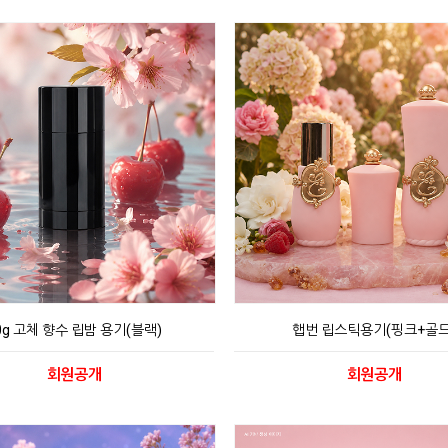
0g 고체 향수 립밤 용기(블랙)
햅번 립스틱용기(핑크+골드
회원공개
회원공개