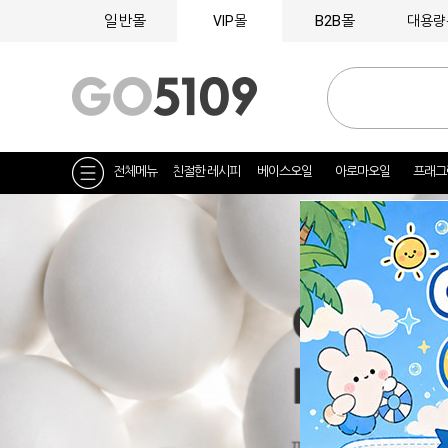
일반몰
B2B몰
VIP몰
대용량
전체메뉴
친절한 레시피
베이스오일
아로마오일
프래그