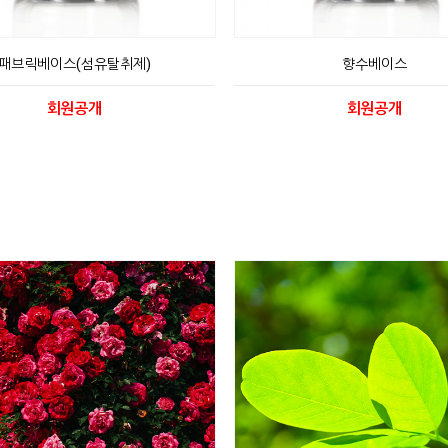
패브릭베이스(섬유탈취제)
향수베이스
회원공개
회원공개