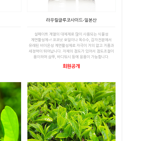
라우릴글루코사이드-일본산
설페이트 계열의 대체제로 많이 사용되는 식물성
계면활성제~! 코코넛 오일이나 옥수수, 감자전분에서
유래된 비이온성 계면활성제로 자극이 거의 없고 거품과
세정력이 뛰어납니다. 자체의 점도가 있어서 점도조절이
용이하며 샴푸, 바디워시 등에 응용이 가능합니다.
회원공개