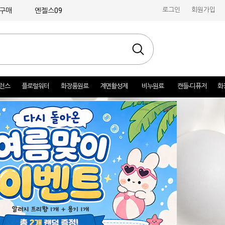
로그인
회원가입
구매
엔젤스09
런스
플로럴워터
화장품원료
계면활성제
비누원료
캔들-디퓨저
화