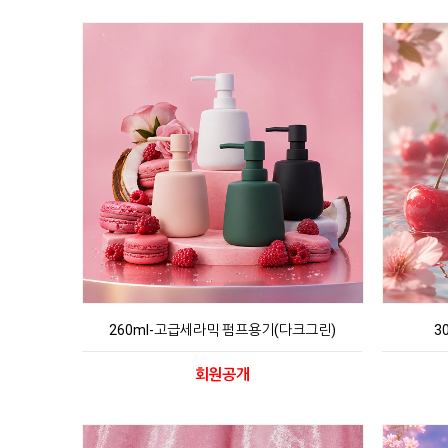
260ml-고급세라믹 펌프용기(다크그린)
3
회원공개