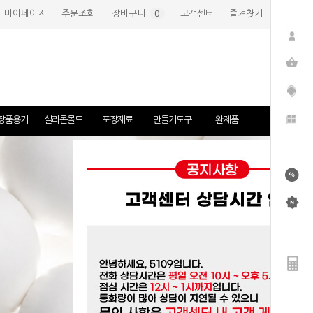
마이페이지
주문조회
장바구니
(
0
)
고객센터
즐겨찾기
장품용기
실리콘몰드
포장재료
만들기도구
완제품