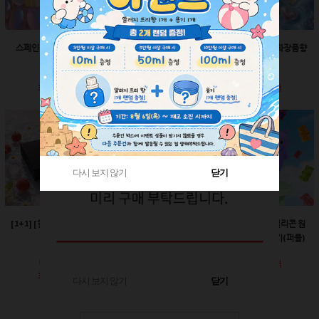
스페인산 향료-향수향
스페인산 향료-비누향
스페인산 향료-화장품향
2ml
2ml
2ml
회원공개
회원공개
회원공개
다시 보지 않기
다시 보지 않기
닫기
닫기
[1+1] [한정판매]매트블
[한정판매]24￠ 그린 뾰
60ml-몬스터 실리콘 원
랙 박스
족캡
터치캡 튜브용기(퍼플)
회원공개
회원공개
회원공개
다시 보지 않기
닫기