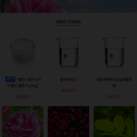
NEW ITEMS
*할인* 호주 다이
향수베이스
패브릭베이스(섬유탈취
아몬드 솔트-D [1kg]
제)
회원공개
회원공개
회원공개