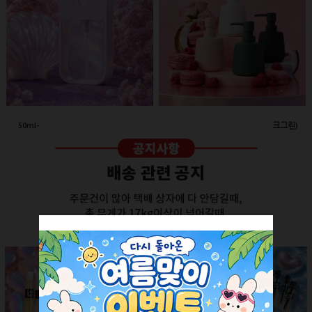
50ml-애플 스프레이(투명/화이트캡)
260ml-고급세라믹 펌프용기(다크그린)
회원공개
회원공개
더보기 +
SALE ITEM