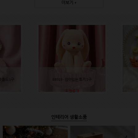
더보기 +
렛몰드 1구
BB019 - 앉아있는 토끼 1구
회원공개
인테리어 생활소품