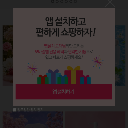
Label&Bottle
햅번 립스틱용기(핑크+골드)
납작 에센스 유리용기 (30ml)
회원공개
회원공개
일주일간 열지 않기