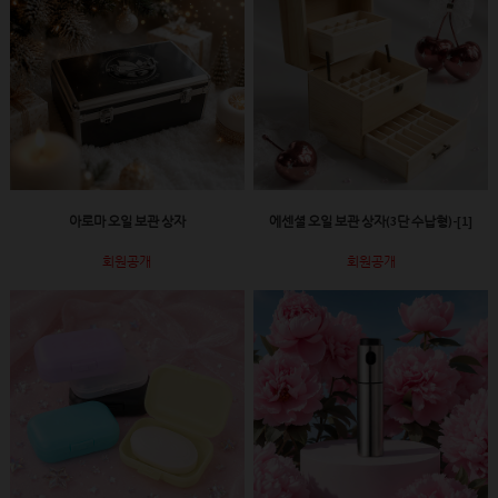
아로마 오일 보관 상자
에센셜 오일 보관 상자(3단 수납형)-[1]
회원공개
회원공개