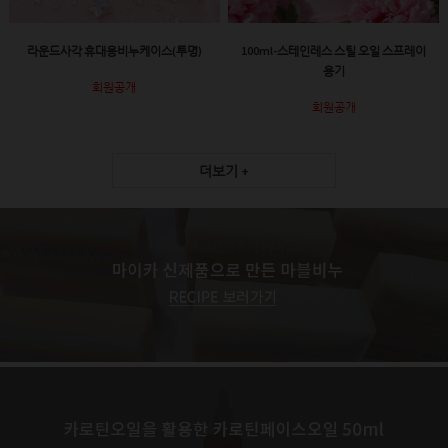
라운드사각 휴대용비누케이스(투명)
100ml-스테인레스 스틸 오일 스프레이
용기
회원공개
회원공개
더보기 +