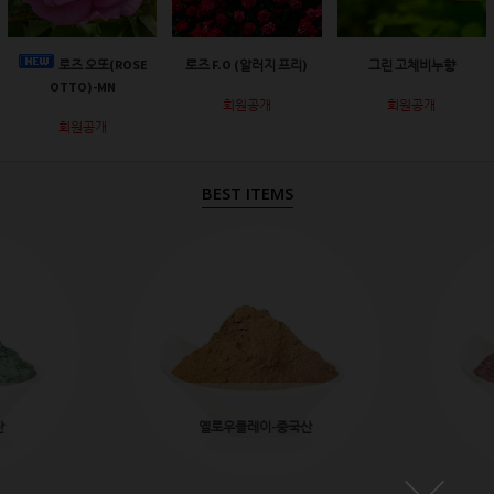
로즈 오또(ROSE
로즈 F.O (알러지 프리)
그린 고체비누향
OTTO)-MN
회원공개
회원공개
회원공개
BEST ITEMS
산
옐로우클레이-중국산